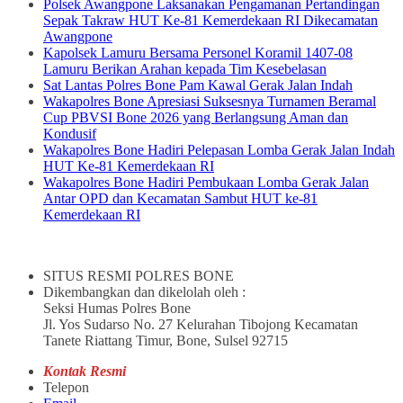
Polsek Awangpone Laksanakan Pengamanan Pertandingan
Sepak Takraw HUT Ke-81 Kemerdekaan RI Dikecamatan
Awangpone
Kapolsek Lamuru Bersama Personel Koramil 1407-08
Lamuru Berikan Arahan kepada Tim Kesebelasan
Sat Lantas Polres Bone Pam Kawal Gerak Jalan Indah
Wakapolres Bone Apresiasi Suksesnya Turnamen Beramal
Cup PBVSI Bone 2026 yang Berlangsung Aman dan
Kondusif
Wakapolres Bone Hadiri Pelepasan Lomba Gerak Jalan Indah
HUT Ke-81 Kemerdekaan RI
Wakapolres Bone Hadiri Pembukaan Lomba Gerak Jalan
Antar OPD dan Kecamatan Sambut HUT ke-81
Kemerdekaan RI
SITUS RESMI POLRES BONE
Dikembangkan dan dikelolah oleh :
Seksi Humas Polres Bone
Jl. Yos Sudarso No. 27 Kelurahan Tibojong Kecamatan
Tanete Riattang Timur, Bone, Sulsel 92715
Kontak Resmi
Telepon