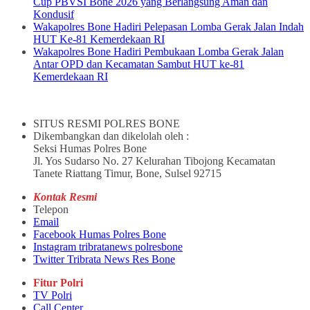
Cup PBVSI Bone 2026 yang Berlangsung Aman dan
Kondusif
Wakapolres Bone Hadiri Pelepasan Lomba Gerak Jalan Indah
HUT Ke-81 Kemerdekaan RI
Wakapolres Bone Hadiri Pembukaan Lomba Gerak Jalan
Antar OPD dan Kecamatan Sambut HUT ke-81
Kemerdekaan RI
SITUS RESMI POLRES BONE
Dikembangkan dan dikelolah oleh :
Seksi Humas Polres Bone
Jl. Yos Sudarso No. 27 Kelurahan Tibojong Kecamatan
Tanete Riattang Timur, Bone, Sulsel 92715
Kontak Resmi
Telepon
Email
Facebook Humas Polres Bone
Instagram tribratanews polresbone
Twitter Tribrata News Res Bone
Fitur Polri
TV Polri
Call Center